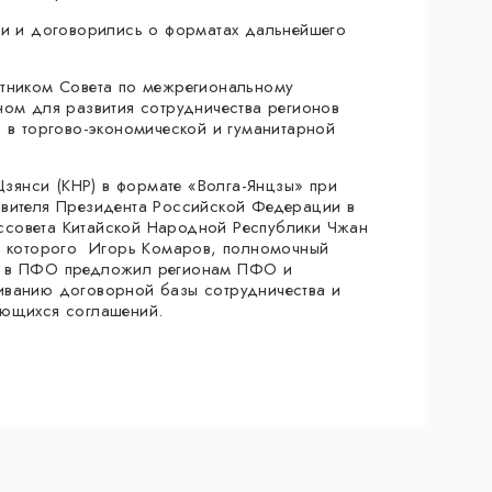
ми и договорились о форматах дальнейшего
стником Совета по межрегиональному
ном для развития сотрудничества регионов
Р в торгово-экономической и гуманитарной
 Цзянси (КНР) в формате «Волга-Янцзы» при
авителя Президента Российской Федерации в
ссовета Китайской Народной Республики Чжан
ам которого Игорь Комаров, полномочный
и в ПФО предложил регионам ПФО и
иванию договорной базы сотрудничества и
еющихся соглашений.