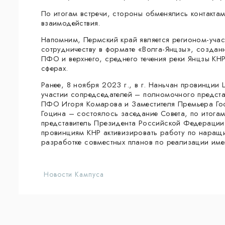
По итогам встречи, стороны обменялись контакта
взаимодействия.
Напомним, Пермский край является регионом-уча
сотрудничеству в формате «Волга-Янцзы», создан
ПФО и верхнего, среднего течения реки Янцзы КН
сферах.
Ранее, 8 ноября 2023 г., в г. Наньчан провинции
участии сопредседателей – полномочного предст
ПФО Игоря Комарова и Заместителя Премьера Го
Гоцина – состоялось заседание Совета, по итог
представитель Президента Российской Федераци
провинциям КНР активизировать работу по наращ
разработке совместных планов по реализации им
Новости Кампуса