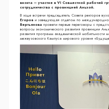
визита – участие в VI Совместной рабочей г
сотрудничества с провинцией Аньхой.
В ходе встречи председатель Совета ректоров вуз
Егоров
и заведующая отделом по международной
Вертьянова
провели первые переговоры с предс
вопросы экономического развития провинции Аньх
развития программ академической мобильности 
межвузовского Кампуса мирового уровня «Будущ