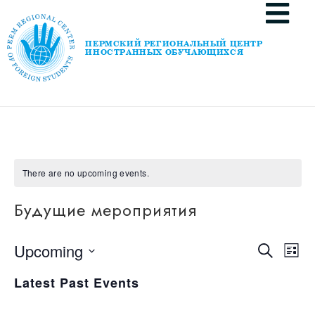
ПЕРМСКИЙ РЕГИОНАЛЬНЫЙ ЦЕНТР
ИНОСТРАННЫХ ОБУЧАЮЩИХСЯ
There are no upcoming events.
Будущие мероприятия
Even
E
Upcoming
Search
List
Select
Sear
date.
Latest Past Events
V
and